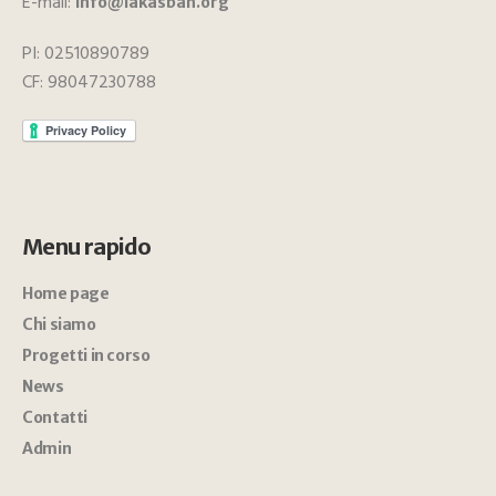
E-mail:
info@lakasbah.org
PI: 02510890789
CF: 98047230788
Menu rapido
Home page
Chi siamo
Progetti in corso
News
Contatti
Admin