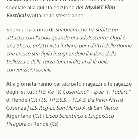
speciale alla quinta edizione del
MyART Film
Festival
svolta nello stesso anno.
Shero ci racconta di
Shabnam
che
ha subìto un
attacco con l’acido quando era adolescente. Oggi è
una Shero, un’attivista indiana per i diritti delle donne
che cresce sua figlia insegnandole il valore della
bellezza e della forza femminile, al di là delle
convenzioni sociali.
Alla giornata hanno partecipato i ragazzi e le ragazze
degli Istituti:
I.I.S. Ite “V. Cosentino” – Ipaa “F. Todaro”
di Rende (Cs)
| I.S. I.P.S.S.S. – I.T.A.S. Da Vinci-Nitti
di
Cosenza
| I.I.S. Itcg-Lc San Marco A.
di San Marco
Argentano (Cs) |
Liceo Scientifico e Linguistico
Pitagora
di Rende (Cs).