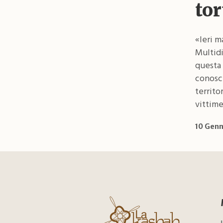
tor
«Ieri m
Multidi
questa 
conosce
territo
vittime 
10 Genn