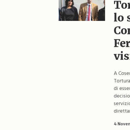
Tor
lo 
Con
Fe
vis
A Cosen
Tortura
di esse
decisio
servizi
diretta
4 Nove