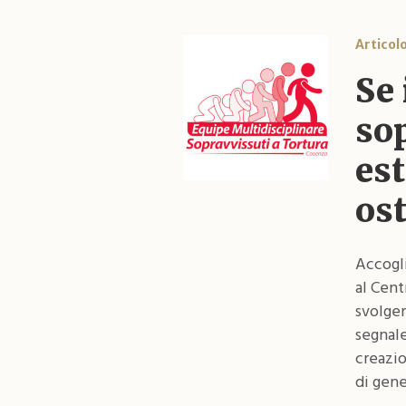
Articol
Se 
sop
es
ost
Accogli
al Cent
svolger
segnale
creazio
di gene