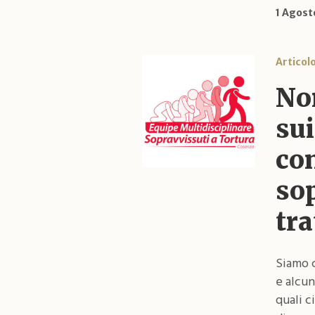
1 Agost
Articol
Non
sui
con
sop
tr
Siamo c
e alcun
quali 