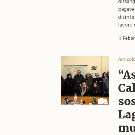
dissang
pagate 
disinte
lavoro 
11 Febb
Articol
“A
Cal
so
Lag
mul