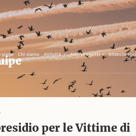
 page
Chi siamo
Attività
Altri progetti
Bilancio soc
uipe
o
presidio per le Vittime di