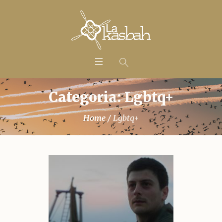
Categoria: Lgbtq+
Home
/
Lgbtq+