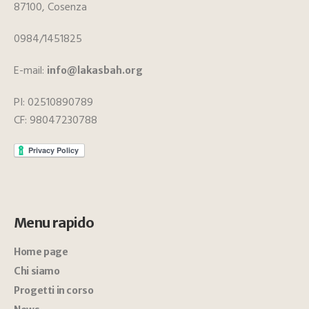
87100, Cosenza
0984/1451825
E-mail:
info@lakasbah.org
PI: 02510890789
CF: 98047230788
Menu rapido
Home page
Chi siamo
Progetti in corso